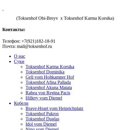
(Toksenhof Obi-Breyv х Toksenhof Karma Korsika)
Контакты:
Телефон: +7(921)182-18-91
Почта: mail@toksenhof.ru
О нас
Суки
Toksenhof Karma Korsika
Toksenhof Dominika
Geli vom Holtkamper Hof
Toksenhof Afina Pallada
Toksenhof Akuna Matata
Rabea von Regina Pacis
Hillery vom Diemel
Кобели
Brave-Heart vom Heinrichplatz
Toksenhof Pakros
Toksenhof Duglas
Idol vom Diemel
Nino vom Diemel