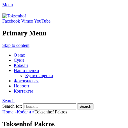
Menu
Toksenhof
Facebook
Vimeo
YouTube
Питомник немецких овчарок элитного
разведения
Primary Menu
Skip to content
О нас
Суки
Кобели
Наши щенки
Купить щенка
Фотогалерея
Новости
Контакты
Search
Search for:
Home
»
Кобели
»
Toksenhof Pakros
Toksenhof Pakros