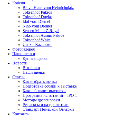
Кобели
Brave-Heart vom Heinrichplatz
Toksenhof Pakros
Toksenhof Duglas
Idol vom Diemel
Nino vom Diemel
Sensen Mann Z-Royal
Toksenhof Aurum Pakros
Toksenhof White
Unaxis Kazanova
Фотогалерея
Наши щенки
Купить щенка
Новости
Выставки
Наши щенки
Статьи
Как выбрать щенка
Подготовка собаки к выставке
Какие бывают выставки
Программа испытаний – IPO 1
Методы дрессировки
Рефлексы и раздражители
Стандарт Немецкой Овчарки
Контакты