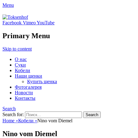
Menu
Toksenhof
Facebook
Vimeo
YouTube
Питомник немецких овчарок элитного
разведения
Primary Menu
Skip to content
О нас
Суки
Кобели
Наши щенки
Купить щенка
Фотогалерея
Новости
Контакты
Search
Search for:
Home
»
Кобели
»
Nino vom Diemel
Nino vom Diemel