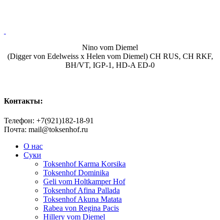
Nino vom Diemel
(Digger von Edelweiss x Helen vom Diemel) CH RUS, CH RKF,
BH/VT, IGP-1, HD-A ED-0
Контакты:
Телефон: +7(921)182-18-91
Почта: mail@toksenhof.ru
О нас
Суки
Toksenhof Karma Korsika
Toksenhof Dominika
Geli vom Holtkamper Hof
Toksenhof Afina Pallada
Toksenhof Akuna Matata
Rabea von Regina Pacis
Hillery vom Diemel