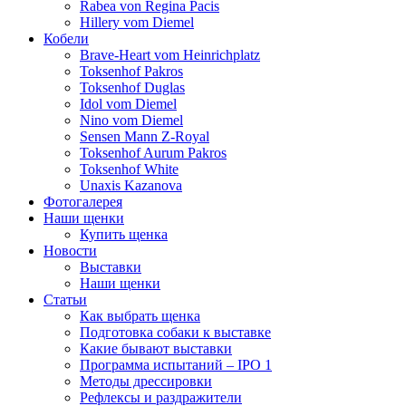
Rabea von Regina Pacis
Hillery vom Diemel
Кобели
Brave-Heart vom Heinrichplatz
Toksenhof Pakros
Toksenhof Duglas
Idol vom Diemel
Nino vom Diemel
Sensen Mann Z-Royal
Toksenhof Aurum Pakros
Toksenhof White
Unaxis Kazanova
Фотогалерея
Наши щенки
Купить щенка
Новости
Выставки
Наши щенки
Статьи
Как выбрать щенка
Подготовка собаки к выставке
Какие бывают выставки
Программа испытаний – IPO 1
Методы дрессировки
Рефлексы и раздражители