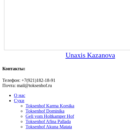
Unaxis Kazanova
Контакты:
Телефон: +7(921)182-18-91
Почта: mail@toksenhof.ru
О нас
Суки
Toksenhof Karma Korsika
Toksenhof Dominika
Geli vom Holtkamper Hof
Toksenhof Afina Pallada
Toksenhof Akuna Matata