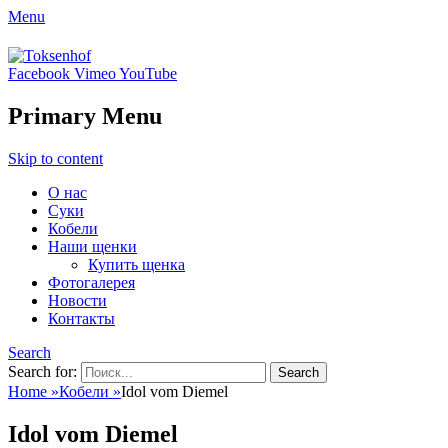
Menu
Toksenhof
Facebook
Vimeo
YouTube
Питомник немецких овчарок элитного
разведения
Primary Menu
Skip to content
О нас
Суки
Кобели
Наши щенки
Купить щенка
Фотогалерея
Новости
Контакты
Search
Search for:
Home
»
Кобели
»
Idol vom Diemel
Idol vom Diemel