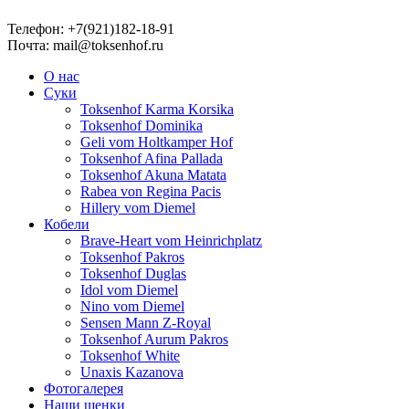
Телефон: +7(921)182-18-91
Почта: mail@toksenhof.ru
О нас
Суки
Toksenhof Karma Korsika
Toksenhof Dominika
Geli vom Holtkamper Hof
Toksenhof Afina Pallada
Toksenhof Akuna Matata
Rabea von Regina Pacis
Hillery vom Diemel
Кобели
Brave-Heart vom Heinrichplatz
Toksenhof Pakros
Toksenhof Duglas
Idol vom Diemel
Nino vom Diemel
Sensen Mann Z-Royal
Toksenhof Aurum Pakros
Toksenhof White
Unaxis Kazanova
Фотогалерея
Наши щенки