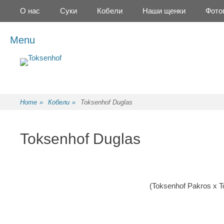
Primary Menu
Skip
О нас
Суки
Кобели
Наши щенки
Фото
to
content
Menu
Питомник немецких овчарок элитного разведения
Toksenhof
Home
»
Кобели
»
Toksenhof Duglas
Toksenhof Duglas
(Toksenhof Pakros x T