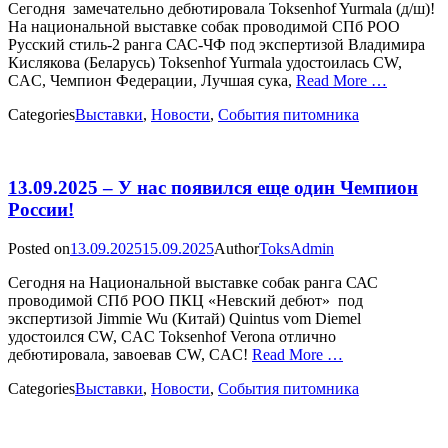
Сегодня замечательно дебютировала Toksenhof Yurmala (д/ш)!
На национальной выставке собак проводимой СПб РОО
Русский стиль-2 ранга САС-ЧФ под экспертизой Владимира
Кислякова (Беларусь) Toksenhof Yurmala удостоилась CW,
CAC, Чемпион Федерации, Лучшая сука,
Read More …
Categories
Выставки
,
Новости
,
События питомника
13.09.2025 – У нас появился еще один Чемпион
России!
Posted on
13.09.2025
15.09.2025
Author
ToksAdmin
Сегодня на Национальной выставке собак ранга САС
проводимой СПб РОО ПКЦ «Невский дебют» под
экспертизой Jimmie Wu (Китай) Quintus vom Diemel
удостоился CW, CAC Toksenhof Verona отлично
дебютировала, завоевав CW, CAC!
Read More …
Categories
Выставки
,
Новости
,
События питомника