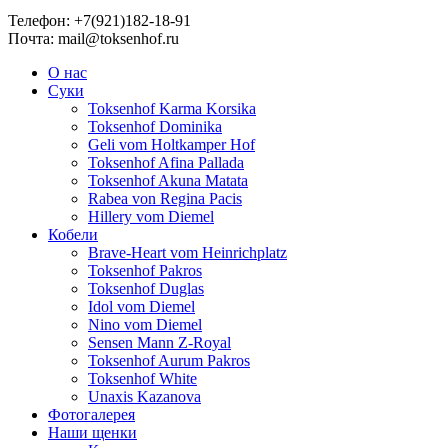
Телефон: +7(921)182-18-91
Почта: mail@toksenhof.ru
О нас
Суки
Toksenhof Karma Korsika
Toksenhof Dominika
Geli vom Holtkamper Hof
Toksenhof Afina Pallada
Toksenhof Akuna Matata
Rabea von Regina Pacis
Hillery vom Diemel
Кобели
Brave-Heart vom Heinrichplatz
Toksenhof Pakros
Toksenhof Duglas
Idol vom Diemel
Nino vom Diemel
Sensen Mann Z-Royal
Toksenhof Aurum Pakros
Toksenhof White
Unaxis Kazanova
Фотогалерея
Наши щенки