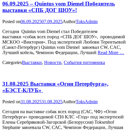
06.09.2025 – Quintus vom Diemel Победитель
выставки «СПБ ДОГ ШОУ»!
Posted on
06.09.2025
07.09.2025
Author
ToksAdmin
Сегодня Quintus vom Diemel стал Победителем
выставки «собак всех пород «СПБ ДОГ ШОУ», проводимой
МСКОО «Виктория». Под экспертизой Любови Терентьевой
(Санкт-Петербург) Quintus vom Diemel завоевал CW, CAC,
Лучший кобель, Чемпион Федерации, Лучший
Read More …
Categories
Выставки
,
Новости
,
События питомника
31.08.2025 Выставки «Огни Петербурга»,
«БЭСТ-КЛУБ»
Posted on
31.08.2025
31.08.2025
Author
ToksAdmin
Сегодня на выставке собак всех пород (САС, ЧФ) «Огни
Петербурга» проводимой СПб КЛС «Глэд» под экспертизой
Елены Серебряковой-Загорской (Белоруссия) Toksenhof
Stephanie завоевала CW, САС, Чемпион Федерации, Лучшая