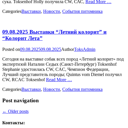
сука. Toksenhof Holly получила CW, САС,
Read More …
Categories
Выставки
,
Новости
,
События питомника
09.08.2025 Выставки “Летний колорит” и
“Колорит Лета”
Posted on
09.08.2025
09.08.2025
Author
ToksAdmin
Сегодня на выставке собак всех пород «Летний колорит» под
экспертизой Наталии Седых (Санкт-Петербург) Toksenhof
Stephanie удостоилась CW, CAC, Чемпион Федерации,
Лучший представитель породы; Quintus vom Diemel получил
CW, RCAC Toksenhof
Read More …
Categories
Выставки
,
Новости
,
События питомника
Post navigation
←
Older posts
Контакты: