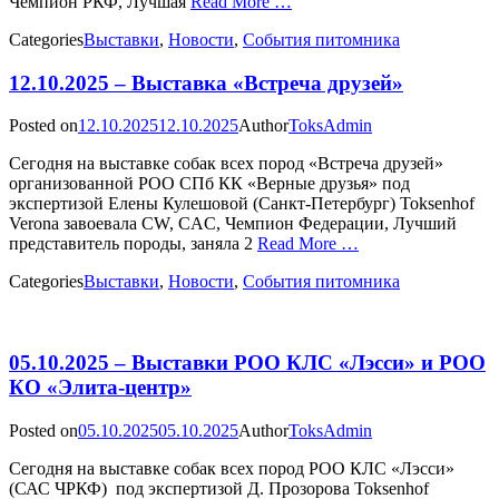
Чемпион РКФ, Лучшая
Read More …
Categories
Выставки
,
Новости
,
События питомника
12.10.2025 – Выставка «Встреча друзей»
Posted on
12.10.2025
12.10.2025
Author
ToksAdmin
Сегодня на выставке собак всех пород «Встреча друзей»
организованной РОО СПб КК «Верные друзья» под
экспертизой Елены Кулешовой (Санкт-Петербург) Toksenhof
Verona завоевала CW, CAC, Чемпион Федерации, Лучший
представитель породы, заняла 2
Read More …
Categories
Выставки
,
Новости
,
События питомника
05.10.2025 – Выставки РОО КЛС «Лэсси» и РОО
КО «Элита-центр»
Posted on
05.10.2025
05.10.2025
Author
ToksAdmin
Сегодня на выставке собак всех пород РОО КЛС «Лэсси»
(САС ЧРКФ) под экспертизой Д. Прозорова Toksenhof