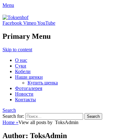
Menu
Toksenhof
Facebook
Vimeo
YouTube
Питомник немецких овчарок элитного
разведения
Primary Menu
Skip to content
О нас
Суки
Кобели
Наши щенки
Купить щенка
Фотогалерея
Новости
Контакты
Search
Search for:
Home
»
View all posts by
ToksAdmin
Author:
ToksAdmin