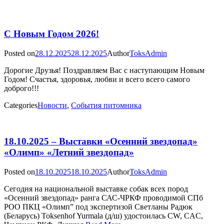
С Новым Годом 2026!
Posted on
28.12.2025
28.12.2025
Author
ToksAdmin
Дорогие Друзья! Поздравляем Вас с наступающим Новым
Годом! Счастья, здоровья, любви и всего всего самого
доброго!!!
Categories
Новости
,
События питомника
18.10.2025 – Выставки «Осенний звездопад»
«Олимп» «Летний звездопад»
Posted on
18.10.2025
18.10.2025
Author
ToksAdmin
Сегодня на национальной выставке собак всех пород
«Осенний звездопад» ранга САС-ЧРКФ проводимой СПб
РОО ПКЦ «Олимп” под экспертизой Светланы Радюк
(Беларусь) Toksenhof Yurmala (д/ш) удостоилась CW, CAC,