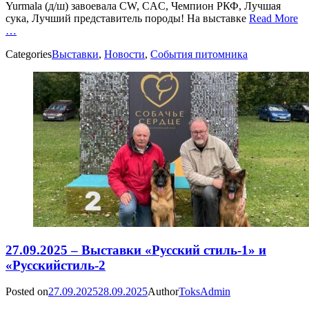
Yurmala (д/ш) завоевала CW, CAC, Чемпион РКФ, Лучшая
сука, Лучший представитель породы! На выставке
Read More
…
Categories
Выставки
,
Новости
,
События питомника
27.09.2025 – Выставки «Русский стиль-1» и
«Русскийстиль-2
Posted on
27.09.2025
28.09.2025
Author
ToksAdmin